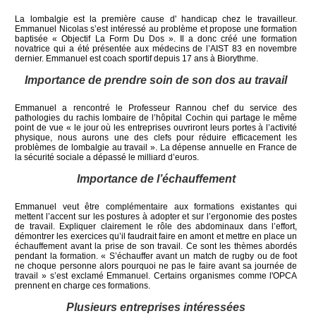
La lombalgie est la première cause d' handicap chez le travailleur.
Emmanuel Nicolas s’est intéressé au problème et propose une formation
baptisée « Objectif La Form Du Dos ». Il a donc créé une formation
novatrice qui a été présentée aux médecins de l’AIST 83 en novembre
dernier. Emmanuel est coach sportif depuis 17 ans à Biorythme.
Importance de prendre soin de son dos au travail
Emmanuel a rencontré le Professeur Rannou chef du service des
pathologies du rachis lombaire de l’hôpital Cochin qui partage le même
point de vue « le jour où les entreprises ouvriront leurs portes à l’activité
physique, nous aurons une des clefs pour réduire efficacement les
problèmes de lombalgie au travail ». La dépense annuelle en France de
la sécurité sociale a dépassé le milliard d’euros.
Importance de l’échauffement
Emmanuel veut être complémentaire aux formations existantes qui
mettent l’accent sur les postures à adopter et sur l’ergonomie des postes
de travail. Expliquer clairement le rôle des abdominaux dans l’effort,
démontrer les exercices qu’il faudrait faire en amont et mettre en place un
échauffement avant la prise de son travail. Ce sont les thèmes abordés
pendant la formation. « S’échauffer avant un match de rugby ou de foot
ne choque personne alors pourquoi ne pas le faire avant sa journée de
travail » s’est exclamé Emmanuel. Certains organismes comme l'OPCA
prennent en charge ces formations.
Plusieurs entreprises intéressées