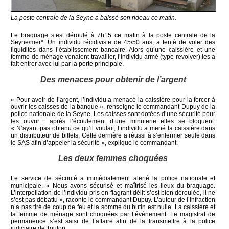
La poste centrale de la Seyne a baissé son rideau ce matin.
Le braquage s’est déroulé à 7h15 ce matin à la poste centrale de la
Seyne/mer*. Un individu récidiviste de 45/50 ans, a tenté de voler des
liquidités dans l’établissement bancaire. Alors qu’une caissière et une
femme de ménage venaient travailler, l’individu armé (type revolver) les a
fait entrer avec lui par la porte principale.
Des menaces pour obtenir de l’argent
« Pour avoir de l’argent, l’individu a menacé la caissière pour la forcer à
ouvrir les caisses de la banque », renseigne le commandant Dupuy de la
police nationale de la Seyne. Les caisses sont dotées d’une sécurité pour
les ouvrir : après l’écoulement d’une minuterie elles se bloquent.
« N’ayant pas obtenu ce qu’il voulait, l’individu a mené la caissière dans
un distributeur de billets. Cette dernière a réussi à s’enfermer seule dans
le SAS afin d’appeler la sécurité », explique le commandant.
Les deux femmes choquées
Le service de sécurité a immédiatement alerté la police nationale et
municipale. « Nous avons sécurisé et maîtrisé les lieux du braquage.
L’interpellation de l’individu pris en flagrant délit s’est bien déroulée, il ne
s’est pas débattu », raconte le commandant Dupuy. L’auteur de l’infraction
n’a pas tiré de coup de feu et la somme du butin est nulle. La caissière et
la femme de ménage sont choquées par l’événement. Le magistrat de
permanence s’est saisi de l’affaire afin de la transmettre à la police
judiciaire de Toulon.