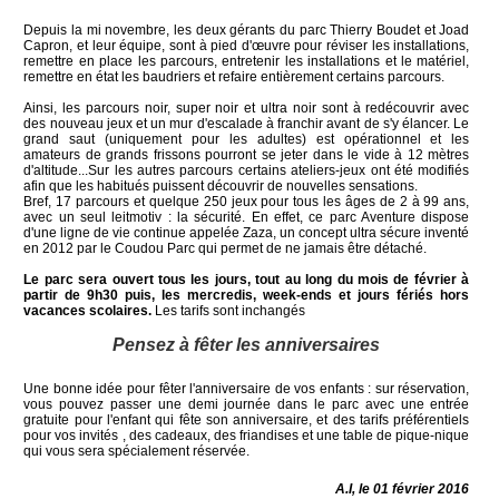
Depuis la mi novembre, les deux gérants du parc Thierry Boudet et Joad
Capron, et leur équipe, sont à pied d'œuvre pour réviser les installations,
remettre en place les parcours, entretenir les installations et le matériel,
remettre en état les baudriers et refaire entièrement certains parcours.
Ainsi, les parcours noir, super noir et ultra noir sont à redécouvrir avec
des nouveau jeux et un mur d'escalade à franchir avant de s'y élancer. Le
grand saut (uniquement pour les adultes) est opérationnel et les
amateurs de grands frissons pourront se jeter dans le vide à 12 mètres
d'altitude...Sur les autres parcours certains ateliers-jeux ont été modifiés
afin que les habitués puissent découvrir de nouvelles sensations.
Bref, 17 parcours et quelque 250 jeux pour tous les âges de 2 à 99 ans,
avec un seul leitmotiv : la sécurité. En effet, ce parc Aventure dispose
d'une ligne de vie continue appelée Zaza, un concept ultra sécure inventé
en 2012 par le Coudou Parc qui permet de ne jamais être détaché.
Le parc sera ouvert tous les jours, tout au long du mois de février à
partir de 9h30 puis, les mercredis, week-ends et jours fériés hors
vacances scolaires.
Les tarifs sont inchangés
Pensez à fêter les anniversaires
Une bonne idée pour fêter l'anniversaire de vos enfants : sur réservation,
vous pouvez passer une demi journée dans le parc avec une entrée
gratuite pour l'enfant qui fête son anniversaire, et des tarifs préférentiels
pour vos invités , des cadeaux, des friandises et une table de pique-nique
qui vous sera spécialement réservée.
A.I, le 01 février 2016