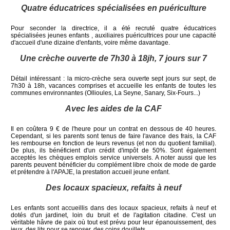
Quatre éducatrices spécialisées en puériculture
Pour seconder la directrice, il a été recruté quatre éducatrices
spécialisées jeunes enfants , auxiliaires puéricultrices pour une capacité
d'accueil d'une dizaine d'enfants, voire même davantage.
Une crèche ouverte de 7h30 à 18jh, 7 jours sur 7
Détail intéressant : la micro-crèche sera ouverte sept jours sur sept, de
7h30 à 18h, vacances comprises et accueille les enfants de toutes les
communes environnantes (Ollioules, La Seyne, Sanary, Six-Fours...)
Avec les aides de la CAF
Il en coûtera 9 € de l'heure pour un contrat en dessous de 40 heures.
Cependant, si les parents sont tenus de faire l'avance des frais, la CAF
les rembourse en fonction de leurs revenus (et non du quotient familial).
De plus, ils bénéficient d'un crédit d'impôt de 50%. Sont également
acceptés les chèques emplois service universels. A noter aussi que les
parents peuvent bénéficier du complément libre choix de mode de garde
et prétendre à l'APAJE, la prestation accueil jeune enfant.
Des locaux spacieux, refaits à neuf
Les enfants sont accueillis dans des locaux spacieux, refaits à neuf et
dotés d'un jardinet, loin du bruit et de l'agitation citadine. C'est un
véritable hâvre de paix où tout est prévu pour leur épanouissement, des
jeux, des lits pour se reposer, des coins douillets...