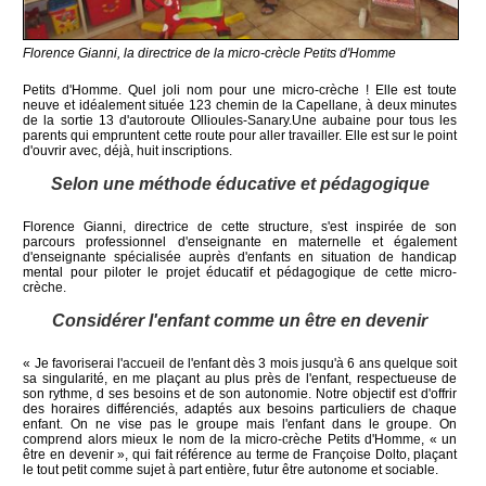
Florence Gianni, la directrice de la micro-crècle Petits d'Homme
Petits d'Homme. Quel joli nom pour une micro-crèche ! Elle est toute
neuve et idéalement située 123 chemin de la Capellane, à deux minutes
de la sortie 13 d'autoroute Ollioules-Sanary.Une aubaine pour tous les
parents qui empruntent cette route pour aller travailler. Elle est sur le point
d'ouvrir avec, déjà, huit inscriptions.
Selon une méthode éducative et pédagogique
Florence Gianni, directrice de cette structure, s'est inspirée de son
parcours professionnel d'enseignante en maternelle et également
d'enseignante spécialisée auprès d'enfants en situation de handicap
mental pour piloter le projet éducatif et pédagogique de cette micro-
crèche.
Considérer l'enfant comme un être en devenir
« Je favoriserai l'accueil de l'enfant dès 3 mois jusqu'à 6 ans quelque soit
sa singularité, en me plaçant au plus près de l'enfant, respectueuse de
son rythme, d ses besoins et de son autonomie. Notre objectif est d'offrir
des horaires différenciés, adaptés aux besoins particuliers de chaque
enfant. On ne vise pas le groupe mais l'enfant dans le groupe. On
comprend alors mieux le nom de la micro-crèche Petits d'Homme, « un
être en devenir », qui fait référence au terme de Françoise Dolto, plaçant
le tout petit comme sujet à part entière, futur être autonome et sociable.