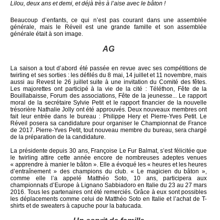
Lilou, deux ans et demi, et déjà très à l’aise avec le bâton !
Beaucoup d’enfants, ce qui n’est pas courant dans une assemblée
générale, mais le Réveil est une grande famille et son assemblée
générale était à son image.
AG
La saison a tout d’abord été passée en revue avec ses compétitions de
twirling et ses sorties : les défilés du 8 mai, 14 juillet et 11 novembre, mais
aussi au Revest le 26 juillet suite à une invitation du Comité des fêtes.
Les majorettes ont participé à la vie de la cité : Téléthon, Fête de la
Bouillabaisse, Forum des associations, Fête de la jeunesse... Le rapport
moral de la secrétaire Sylvie Petit et le rapport financier de la nouvelle
trésorière Nathalie Jolly ont été approuvés. Deux nouveaux membres ont
fait leur entrée dans le bureau : Philippe Hery et Pierre-Yves Petit. Le
Réveil posera sa candidature pour organiser le Championnat de France
de 2017. Pierre-Yves Petit, tout nouveau membre du bureau, sera chargé
de la préparation de la candidature.
La présidente depuis 30 ans, Françoise Le Fur Balmat, s’est félicitée que
le twirling attire cette année encore de nombreuses adeptes venues
« apprendre à manier le bâton ». Elle a évoqué les « heures et les heures
d’entraînement » des champions du club. « Le magicien du bâton »,
comme elle l’a appelé Matthéo Soto, 10 ans, participera aux
championnats d’Europe à Lignano Sabbiadoro en Italie du 23 au 27 mars
2016. Tous les partenaires ont été remerciés. Grâce à eux sont possibles
les déplacements comme celui de Matthéo Soto en Italie et l’achat de T-
shirts et de sweaters à capuche pour la batucada.