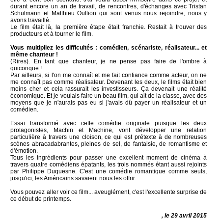
durant encore un an de travail, de rencontres, d'échanges avec Tristan
Schulmann et Matthieu Oullion qui sont venus nous rejoindre, nous y
avons travaillé.
Le film était là, la première étape était franchie. Restait à trouver des
producteurs et à tourner le film.
Vous multipliez les difficultés : comédien, scénariste, réalisateur... et
même chanteur !
(Rires). En tant que chanteur, je ne pense pas faire de l'ombre à
quiconque !
Par ailleurs, si l'on me connaît et me fait confiance comme acteur, on ne
me connaît pas comme réalisateur. Devenant les deux, le films était bien
moins cher et cela rassurait les investisseurs. Ça devenait une réalité
économique. Et je voulais faire un beau film, qui ait de la classe, avec des
moyens que je n'aurais pas eu si j'avais dû payer un réalisateur et un
comédien.
Essai transformé avec cette comédie originale puisque les deux
protagonistes, Machin et Machine, vont développer une relation
particulière à travers une cloison, ce qui est prétexte à de nombreuses
scènes abracadabrantes, pleines de sel, de fantaisie, de romantisme et
d'émotion.
Tous les ingrédients pour passer une excellent moment de cinéma à
travers quatre comédiens épatants, les trois nommés étant aussi rejoints
par Philippe Duquesne. C'est une comédie romantique comme seuls,
jusqu'ici, les Américains savaient nous les offrir.
Vous pouvez aller voir ce film... aveuglément, c'est l'excellente surprise de
ce début de printemps.
, le 29 avril 2015