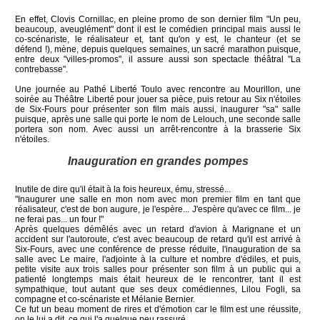
En effet, Clovis Cornillac, en pleine promo de son dernier film "Un peu,
beaucoup, aveuglément" dont il est le comédien principal mais aussi le
co-scénariste, le réalisateur et, tant qu'on y est, le chanteur (et se
défend !), mène, depuis quelques semaines, un sacré marathon puisque,
entre deux "villes-promos", il assure aussi son spectacle théâtral "La
contrebasse".
Une journée au Pathé Liberté Toulo avec rencontre au Mourillon, une
soirée au Théâtre Liberté pour jouer sa pièce, puis retour au Six n'étoiles
de Six-Fours pour présenter son film mais aussi, inaugurer "sa" salle
puisque, après une salle qui porte le nom de Lelouch, une seconde salle
portera son nom. Avec aussi un arrêt-rencontre à la brasserie Six
n'étoiles.
Inauguration en grandes pompes
Inutile de dire qu'il était à la fois heureux, ému, stressé...
"Inaugurer une salle en mon nom avec mon premier film en tant que
réalisateur, c'est de bon augure, je l'espère... J'espère qu'avec ce film... je
ne ferai pas... un four !"
Après quelques démêlés avec un retard d'avion à Marignane et un
accident sur l'autoroute, c'est avec beaucoup de retard qu'il est arrivé à
Six-Fours, avec une conférence de presse réduite, l'inauguration de sa
salle avec Le maire, l'adjointe à la culture et nombre d'édiles, et puis,
petite visite aux trois salles pour présenter son film à un public qui a
patienté longtemps mais était heureux de le rencontrer, tant il est
sympathique, tout autant que ses deux comédiennes, Lilou Fogli, sa
compagne et co-scénariste et Mélanie Bernier.
Ce fut un beau moment de rires et d'émotion car le film est une réussite,
on le lui a dit, ce qui l'a quelque peu rassuré.