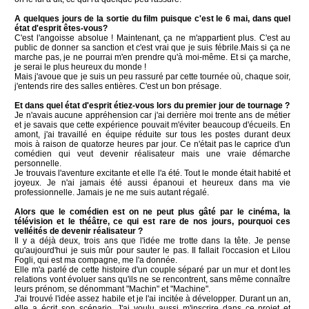
A quelques jours de la sortie du film puisque c'est le 6 mai, dans quel
état d'esprit êtes-vous?
C'est l'angoisse absolue ! Maintenant, ça ne m'appartient plus. C'est au
public de donner sa sanction et c'est vrai que je suis fébrile.Mais si ça ne
marche pas, je ne pourrai m'en prendre qu'à moi-même. Et si ça marche,
je serai le plus heureux du monde !
Mais j'avoue que je suis un peu rassuré par cette tournée où, chaque soir,
j'entends rire des salles entières. C'est un bon présage.
Et dans quel état d'esprit étiez-vous lors du premier jour de tournage ?
Je n'avais aucune appréhension car j'ai derrière moi trente ans de métier
et je savais que cette expérience pouvait m'éviter beaucoup d'écueils. En
amont, j'ai travaillé en équipe réduite sur tous les postes durant deux
mois à raison de quatorze heures par jour. Ce n'était pas le caprice d'un
comédien qui veut devenir réalisateur mais une vraie démarche
personnelle.
Je trouvais l'aventure excitante et elle l'a été. Tout le monde était habité et
joyeux. Je n'ai jamais été aussi épanoui et heureux dans ma vie
professionnelle. Jamais je ne me suis autant régalé.
Alors que le comédien est on ne peut plus gâté par le cinéma, la
télévision et le théâtre, ce qui est rare de nos jours, pourquoi ces
velléités de devenir réalisateur ?
Il y a déjà deux, trois ans que l'idée me trotte dans la tête. Je pense
qu'aujourd'hui je suis mûr pour sauter le pas. Il fallait l'occasion et Lilou
Fogli, qui est ma compagne, me l'a donnée.
Elle m'a parlé de cette histoire d'un couple séparé par un mur et dont les
relations vont évoluer sans qu'ils ne se rencontrent, sans même connaître
leurs prénom, se dénommant "Machin" et "Machine".
J'ai trouvé l'idée assez habile et je l'ai incitée à développer. Durant un an,
elle a écrit son scénario. J'ai voulu aussi m'inscrire dans ce projet et